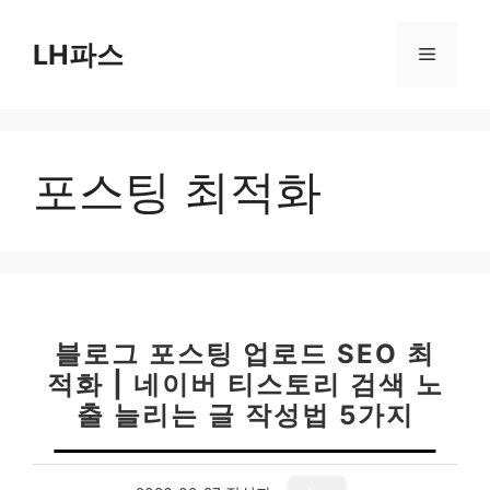
컨
텐
LH파스
메
츠
로
뉴
건
너
포스팅 최적화
뛰
기
블로그 포스팅 업로드 SEO 최
적화 | 네이버 티스토리 검색 노
출 늘리는 글 작성법 5가지