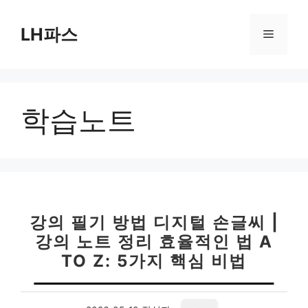
컨
텐
LH파스
메
츠
로
뉴
건
너
학습노트
뛰
기
강의 필기 방법 디지털 손글씨 |
강의 노트 정리 효율적인 법 A
TO Z: 5가지 핵심 비법