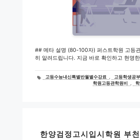
## 메타 설명 (80-100자) 퍼스트학원 고
히 알려드립니다. 지금 바로 확인하고 현명한
태
고등수능내신특별반월별수강료
,
고등학생공
그
학원고등관학원비
,
학
한양검정고시입시학원 부천점