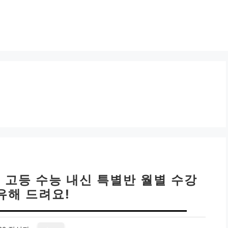
 고등 수능 내신 특별반 월별 수강
유해 드려요!