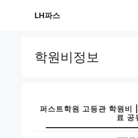
컨
텐
LH파스
츠
로
건
너
뛰
학원비정보
기
퍼스트학원 고등관 학원비 |
료 공