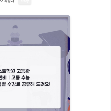
22
작성자:
story