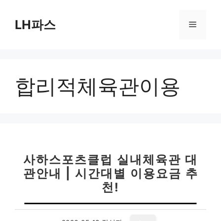
컨
텐
LH파스
메
츠
로
뉴
건
너
합리적체육관이용
뛰
기
사하스포츠클럽 실내체육관 대
관안내 | 시간대별 이용요금 추
천!