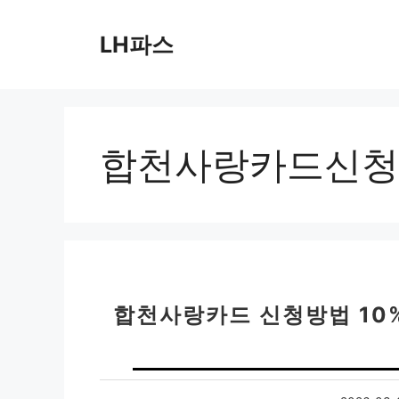
컨
텐
LH파스
츠
로
건
너
뛰
합천사랑카드신청
기
합천사랑카드 신청방법 10%