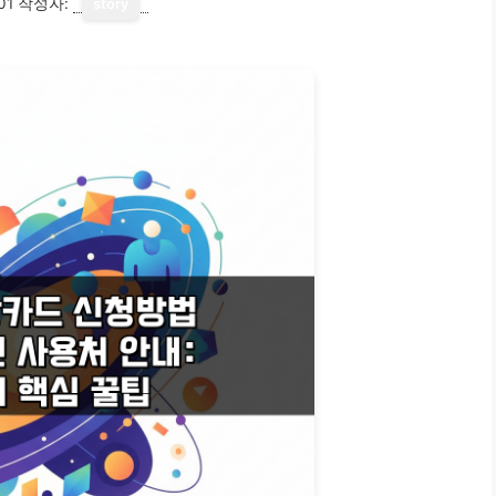
01
작성자:
story