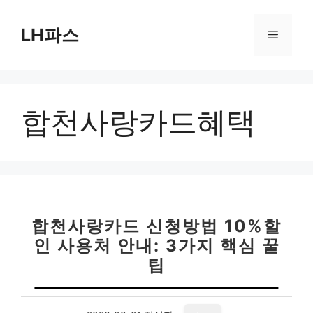
컨
텐
LH파스
메
츠
로
뉴
건
너
합천사랑카드혜택
뛰
기
합천사랑카드 신청방법 10%할
인 사용처 안내: 3가지 핵심 꿀
팁