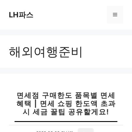
컨
텐
LH파스
메
츠
로
뉴
건
너
해외여행준비
뛰
기
면세점 구매한도 품목별 면세
혜택 | 면세 쇼핑 한도액 초과
시 세금 꿀팁 공유할게요!