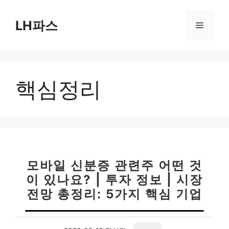
컨
텐
LH파스
메
츠
로
뉴
건
너
핵심정리
뛰
기
모바일 신분증 관련주 어떤 것
이 있나요? | 투자 정보 | 시장
전망 총정리: 5가지 핵심 기업