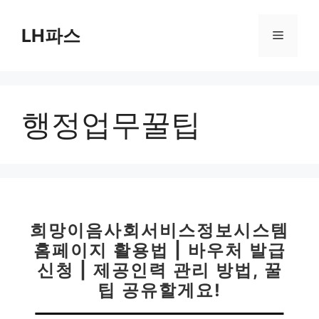
컨
텐
LH파스
메
츠
로
뉴
건
너
행정업무꿀팁
뛰
기
희망이음사회서비스정보시스템
홈페이지 활용법 | 바우처 발급
신청 | 제공인력 관리 방법, 꿀
팁 공유할게요!