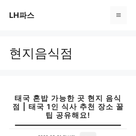
컨
텐
LH파스
메
츠
로
뉴
건
너
현지음식점
뛰
기
태국 혼밥 가능한 곳 현지 음식
점 | 태국 1인 식사 추천 장소 꿀
팁 공유해요!