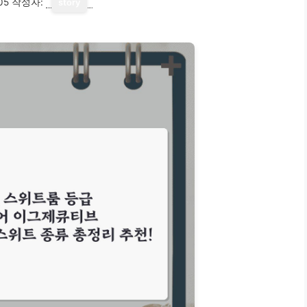
05
작성자:
story