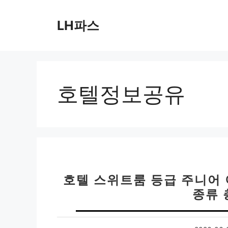
컨
텐
LH파스
츠
로
건
너
뛰
호텔정보공유
기
호텔 스위트룸 등급 주니어
종류 