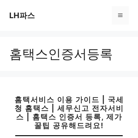
컨
텐
LH파스
메
츠
로
뉴
건
너
홈택스인증서등록
뛰
기
홈택서비스 이용 가이드 | 국세
청 홈택스 | 세무신고 전자서비
스 | 홈택스 인증서 등록, 제가
꿀팁 공유해드려요!