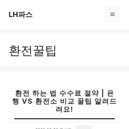
컨
텐
LH파스
메
츠
로
뉴
건
너
환전꿀팁
뛰
기
환전 하는 법 수수료 절약 | 은
행 VS 환전소 비교 꿀팁 알려드
려요!