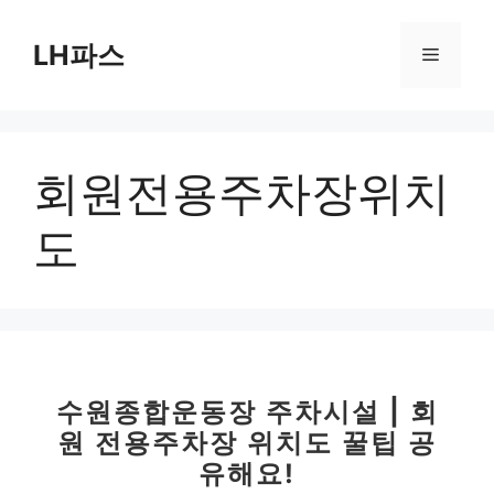
컨
텐
LH파스
메
츠
로
뉴
건
너
회원전용주차장위치
뛰
기
도
수원종합운동장 주차시설 | 회
원 전용주차장 위치도 꿀팁 공
유해요!