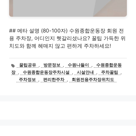
## 메타 설명 (80-100자) 수원종합운동장 회원 전
용 주차장, 어디인지 헷갈리셨나요? 꿀팁 가득한 위
치도와 함께 헤매지 않고 편하게 주차하세요!
태
꿀팁공유
,
방문정보
,
수원나들이
,
수원종합운동
그
장
,
수원종합운동장주차시설
,
시설안내
,
주차꿀팁
,
주차정보
,
편리한주차
,
회원전용주차장위치도