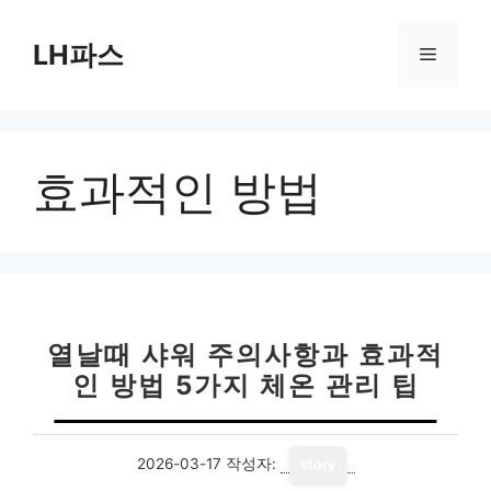
컨
텐
LH파스
메
츠
로
뉴
건
너
효과적인 방법
뛰
기
열날때 샤워 주의사항과 효과적
인 방법 5가지 체온 관리 팁
2026-03-17
작성자:
story