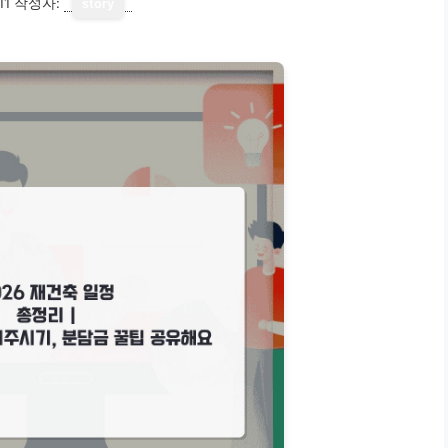
11
작성자:
story