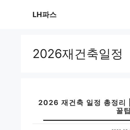
컨
텐
LH파스
츠
로
건
너
뛰
2026재건축일정
기
2026 재건축 일정 총정리
꿀팁