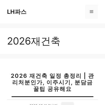
컨
텐
LH파스
메
츠
로
뉴
건
너
2026재건축
뛰
기
2026 재건축 일정 총정리 | 관
리처분인가, 이주시기, 분담금
꿀팁 공유해요