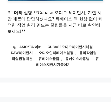
## 메타 설명 **Cubase 오디오 레이턴시, 지연 시
간 때문에 답답하셨나요? 큐베이스 렉 현상 없이 쾌
적한 작업 환경 만드는 꿀팁들을 지금 바로 확인해
보세요!**
태
ASIO드라이버
,
CUBASE오디오레이턴시해결
,
그
DAW레이턴시
,
오디오인터페이스설정
,
음악작업팁
,
작업환경개선
,
큐베이스꿀팁
,
큐베이스사용법
,
큐
베이스지연시간줄이기