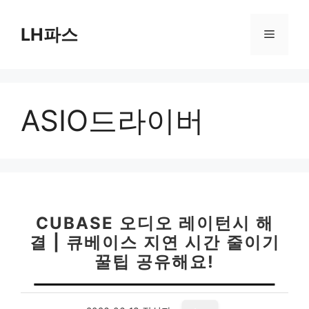
컨
텐
LH파스
메
츠
로
뉴
건
너
ASIO드라이버
뛰
기
CUBASE 오디오 레이턴시 해
결 | 큐베이스 지연 시간 줄이기
꿀팁 공유해요!