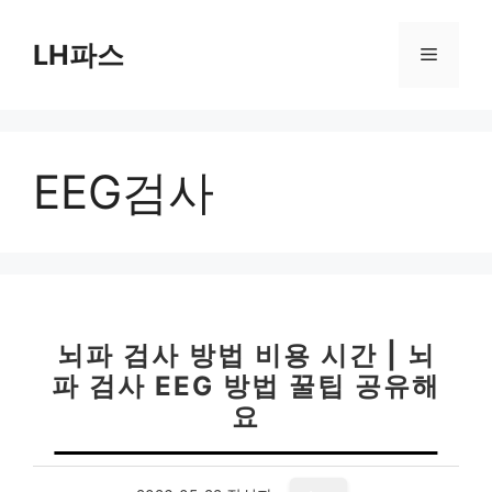
컨
텐
LH파스
메
츠
로
뉴
건
너
EEG검사
뛰
기
뇌파 검사 방법 비용 시간 | 뇌
파 검사 EEG 방법 꿀팁 공유해
요