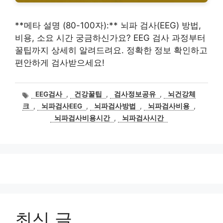
**메타 설명 (80-100자):** 뇌파 검사(EEG) 방법,
비용, 소요 시간 궁금하신가요? EEG 검사 과정부터
꿀팁까지 상세히 알려드려요. 정확한 정보 확인하고
편안하게 검사받으세요!
태
EEG검사
,
건강꿀팁
,
검사정보공유
,
뇌건강체
그
크
,
뇌파검사EEG
,
뇌파검사방법
,
뇌파검사비용
,
뇌파검사비용시간
,
뇌파검사시간
최신 글