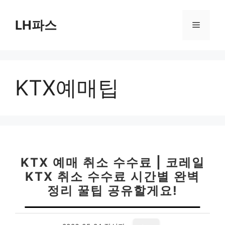
컨
텐
LH파스
메
츠
로
뉴
건
너
KTX예매팁
뛰
기
KTX 예매 취소 수수료 | 코레일
KTX 취소 수수료 시간별 완벽
정리 꿀팁 공유할게요!