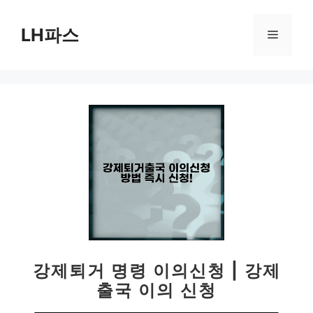
컨
텐
LH파스
메
츠
로
뉴
건
너
뛰
기
강제퇴거 명령 이의신청 | 강제
출국 이의 신청