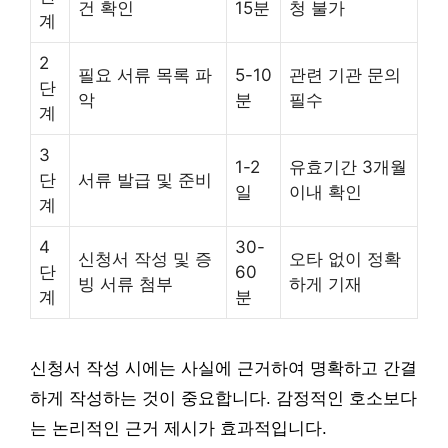
건 확인
15분
청 불가
계
2
필요 서류 목록 파
5-10
관련 기관 문의
단
악
분
필수
계
3
1-2
유효기간 3개월
단
서류 발급 및 준비
일
이내 확인
계
4
30-
신청서 작성 및 증
오타 없이 정확
단
60
빙 서류 첨부
하게 기재
계
분
신청서 작성 시에는 사실에 근거하여 명확하고 간결
하게 작성하는 것이 중요합니다. 감정적인 호소보다
는 논리적인 근거 제시가 효과적입니다.