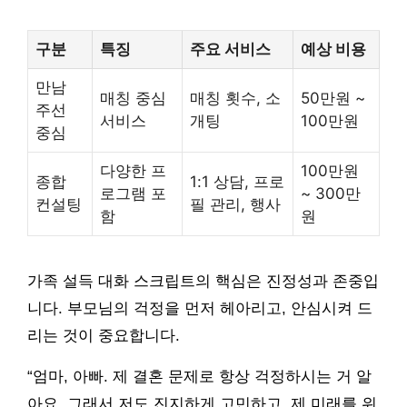
구분
특징
주요 서비스
예상 비용
만남
매칭 중심
매칭 횟수, 소
50만원 ~
주선
서비스
개팅
100만원
중심
다양한 프
100만원
종합
1:1 상담, 프로
로그램 포
~ 300만
컨설팅
필 관리, 행사
함
원
가족 설득 대화 스크립트의 핵심은 진정성과 존중입
니다. 부모님의 걱정을 먼저 헤아리고, 안심시켜 드
리는 것이 중요합니다.
“엄마, 아빠. 제 결혼 문제로 항상 걱정하시는 거 알
아요. 그래서 저도 진지하게 고민하고, 제 미래를 위