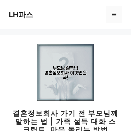
컨
텐
LH파스
메
츠
로
뉴
건
너
뛰
기
결혼정보회사 가기 전 부모님께
말하는 법 | 가족 설득 대화 스
크립트, 마음 돌리는 방법