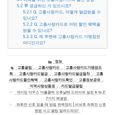
5.2
💬 궁금하신 거 있으시죠?
5.2.1
Q. 고흥사랑카드, 어떻게 발급받을 수
있나요?
5.2.2
Q. 고흥사랑카드로 어떤 할인 혜택을
받을 수 있나요?
5.2.3
Q. 제 주변에 고흥사랑카드 가맹점은
어디인가요?
카
정보
테
태
고흥꿀팁
,
고흥사랑카드
,
고흥사랑카드가맹점조
고
그
회
,
고흥사랑카드발급
,
고흥사랑카드발급절차
,
고흥
리
사랑카드할인혜택
,
고흥사랑카드확인
,
고흥정보공유
,
지역사랑상품권
,
카드발급꿀팁
게이밍 마우스 더블클릭 오류날때 드라이버 설정 A to Z:
7가지 해결법
좌회전 신호 없을 때 방법 완벽정리 | 비보호 좌회전 신호
방법 사고 꿀팁 알려드려요!