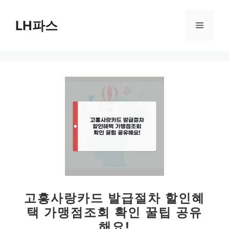
컨
텐
LH파스
메
츠
로
뉴
건
너
뛰
기
고흥사랑카드 발급절차 할인혜
택 가맹점조회 확인 꿀팁 공유
해요!