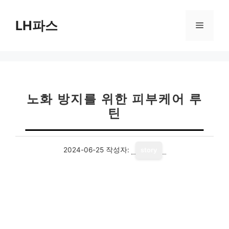
컨
텐
LH파스
메
츠
로
뉴
건
너
뛰
기
노화 방지를 위한 피부케어 루
틴
2024-06-25
작성자:
story