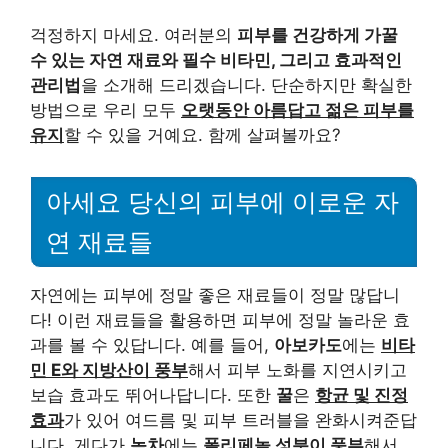
걱정하지 마세요. 여러분의
피부를 건강하게 가꿀
수 있는 자연 재료와 필수 비타민, 그리고 효과적인
관리법
을 소개해 드리겠습니다. 단순하지만 확실한
방법으로 우리 모두
오랫동안 아름답고 젊은 피부를
유지
할 수 있을 거예요. 함께 살펴볼까요?
아세요 당신의 피부에 이로운 자
연 재료들
자연에는 피부에 정말 좋은 재료들이 정말 많답니
다! 이런 재료들을 활용하면 피부에 정말 놀라운 효
과를 볼 수 있답니다. 예를 들어,
아보카도
에는
비타
민 E와 지방산이 풍부
해서 피부 노화를 지연시키고
보습 효과도 뛰어나답니다. 또한
꿀
은
항균 및 진정
효과
가 있어 여드름 및 피부 트러블을 완화시켜준답
니다. 게다가
녹차
에는
폴리페놀 성분이 풍부
해서