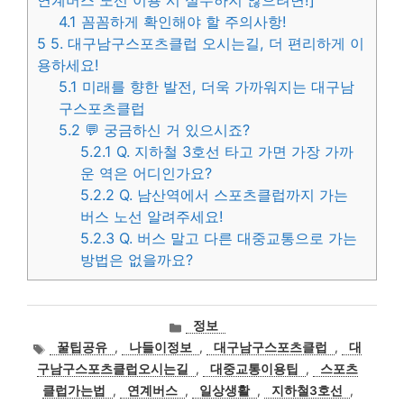
4.1
꼼꼼하게 확인해야 할 주의사항!
5
5. 대구남구스포츠클럽 오시는길, 더 편리하게 이
용하세요!
5.1
미래를 향한 발전, 더욱 가까워지는 대구남
구스포츠클럽
5.2
💬 궁금하신 거 있으시죠?
5.2.1
Q. 지하철 3호선 타고 가면 가장 가까
운 역은 어디인가요?
5.2.2
Q. 남산역에서 스포츠클럽까지 가는
버스 노선 알려주세요!
5.2.3
Q. 버스 말고 다른 대중교통으로 가는
방법은 없을까요?
카
정보
테
태
꿀팁공유
,
나들이정보
,
대구남구스포츠클럽
,
대
고
그
구남구스포츠클럽오시는길
,
대중교통이용팁
,
스포츠
리
클럽가는법
,
연계버스
,
일상생활
,
지하철3호선
,