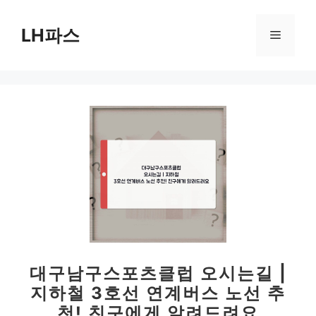
컨
텐
LH파스
메
츠
로
뉴
건
너
뛰
기
대구남구스포츠클럽 오시는길 |
지하철 3호선 연계버스 노선 추
천! 친구에게 알려드려요