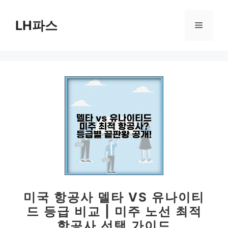
컨
텐
LH파스
메
츠
로
뉴
건
너
뛰
기
미국 항공사 델타 VS 유나이티
드 등급 비교 | 미주 노선 최적
항공사 선택 가이드