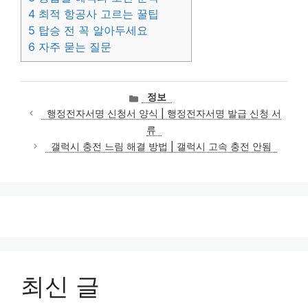
4
최적 항공사 고르는 꿀팁
5
탑승 전 꼭 알아두세요
6
자주 묻는 질문
카
정보
테
행정전자서명 신청서 양식 | 행정전자서명 발급 신청 서
고
류
리
갤럭시 충전 느림 해결 방법 | 갤럭시 고속 충전 안됨
최신 글