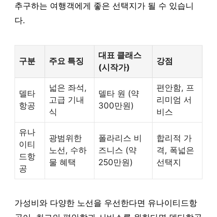
추구하는 여행객에게 좋은 선택지가 될 수 있습니
다.
대표 클래스
구분
주요 특징
강점
(시작가)
넓은 좌석,
편안함, 프
델타
델타 원 (약
고급 기내
리미엄 서
항공
300만원)
식
비스
유나
광범위한
폴라리스 비
합리적 가
이티
노선, 수하
즈니스 (약
격, 폭넓은
드항
물 혜택
250만원)
선택지
공
가성비와 다양한 노선을 우선한다면 유나이티드항