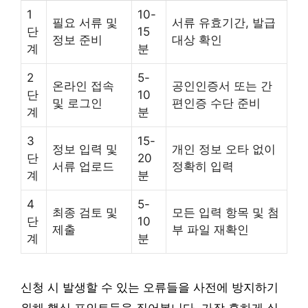
1
10-
필요 서류 및
서류 유효기간, 발급
단
15
정보 준비
대상 확인
계
분
2
5-
온라인 접속
공인인증서 또는 간
단
10
및 로그인
편인증 수단 준비
계
분
3
15-
정보 입력 및
개인 정보 오타 없이
단
20
서류 업로드
정확히 입력
계
분
4
5-
최종 검토 및
모든 입력 항목 및 첨
단
10
제출
부 파일 재확인
계
분
신청 시 발생할 수 있는 오류들을 사전에 방지하기