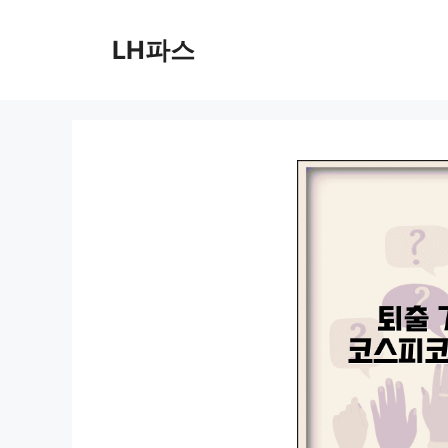
컨
텐
LH파스
츠
로
건
너
뛰
기