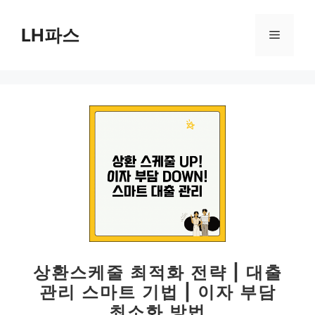
컨
텐
LH파스
메
츠
로
뉴
건
너
뛰
기
상환스케줄 최적화 전략 | 대출
관리 스마트 기법 | 이자 부담
최소화 방법