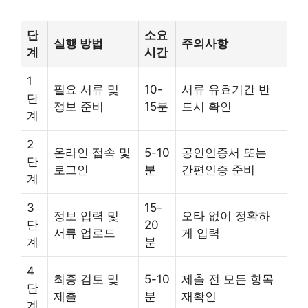
단
소요
실행 방법
주의사항
계
시간
1
필요 서류 및
10-
서류 유효기간 반
단
정보 준비
15분
드시 확인
계
2
온라인 접속 및
5-10
공인인증서 또는
단
로그인
분
간편인증 준비
계
3
15-
정보 입력 및
오타 없이 정확하
단
20
서류 업로드
게 입력
계
분
4
최종 검토 및
5-10
제출 전 모든 항목
단
제출
분
재확인
계