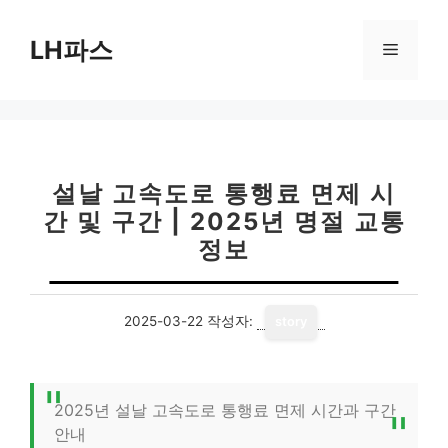
컨
텐
LH파스
메
츠
로
뉴
건
너
뛰
기
설날 고속도로 통행료 면제 시
간 및 구간 | 2025년 명절 교통
정보
2025-03-22
작성자:
story
2025년 설날 고속도로 통행료 면제 시간과 구간
안내