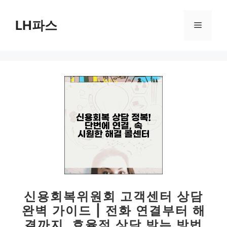
컨
텐
LH파스
메
츠
로
뉴
건
너
뛰
기
신용회복위원회 고객센터 상담
완벽 가이드 | 전화 연결부터 해
결까지, 효율적 상담 받는 방법