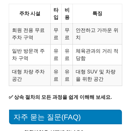
타
비
주차 시설
특징
입
용
회원 전용 무료
무
무
안전하고 가까운 위
주차 구역
료
료
치
일반 방문객 주
유
유
체육관과의 거리 적
차 구역
료
료
당함
대형 차량 주차
유
유
대형 SUV 및 차량
공간
료
료
을 위한 공간
✅
상속 절차의 모든 과정을 쉽게 이해해 보세요.
자주 묻는 질문(FAQ)