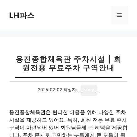
컨
텐
LH파스
메
츠
로
뉴
건
너
뛰
기
웅진종합체육관 주차시설 | 회
원전용 무료주차 구역안내
2025-02-02
작성자:
story
웅진종합체육관은 편리한 이용을 위해 다양한 주차
시설을 제공하고 있어요. 특히, 회원 전용 무료 주차
구역이 마련되어 있어 회원님들께 큰 혜택을 제공합
니다. 주차 문제로 고민하는 분들에게 큰 도움이 될