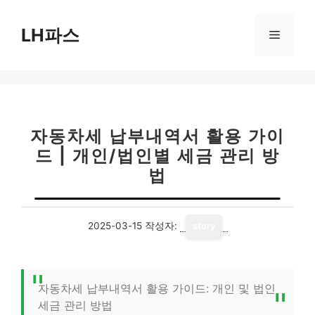
컨
텐
LH파스
메
츠
로
뉴
건
너
뛰
기
자동차세 납부내역서 활용 가이
드 | 개인/법인별 세금 관리 방
법
2025-03-15
작성자:
story
자동차세 납부내역서 활용 가이드: 개인 및 법인
세금 관리 방법