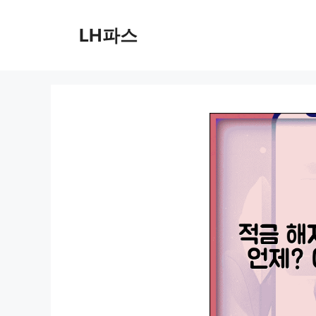
컨
텐
LH파스
츠
로
건
너
뛰
기