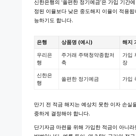
신한은행의 ‘쏠편한 정기예금’은 가입 기간에
정된 이율보다 낮은 중도해지 이율이 적용됩니
능하기도 합니다.
은행
상품명 (예시)
해지 
우리은
주거래 주택청약종합저
가입 
행
축
장
신한은
쏠편한 정기예금
가입 
행
만기 전 적금 해지는 예상치 못한 이자 손실
중하게 결정해야 합니다.
단기자금 마련을 위해 가입한 적금이 아니라