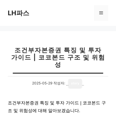
컨
텐
LH파스
메
츠
로
뉴
건
너
뛰
기
조건부자본증권 특징 및 투자
가이드 | 코코본드 구조 및 위험
성
2025-05-29
작성자:
story
조건부자본증권 특징 및 투자 가이드 | 코코본드 구
조 및 위험성에 대해 알아보겠습니다.