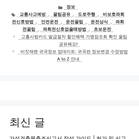
카
정보
테
태
교통사고예방
,
꿀팁공유
,
도로주행
,
비보호좌회
고
그
전신호방법
,
안전운전
,
운전꿀팁
,
운전상식
,
좌회
리
전꿀팁
,
좌회전신호없을때방법
,
초보운전
고흥사랑카드 발급절차 할인혜택 가맹점조회 확인 꿀팁
공유해요!
비짓재팬 귀국정보 업데이트: 귀국편 정보변경 수정방법
A to Z 안내
최신 글
가설건축물축조신고서 작성 가이드 | 허가 및 신고