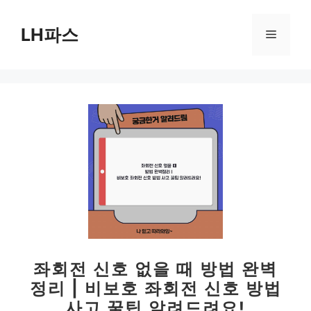
컨
텐
LH파스
메
츠
로
뉴
건
너
뛰
기
좌회전 신호 없을 때 방법 완벽
정리 | 비보호 좌회전 신호 방법
사고 꿀팁 알려드려요!