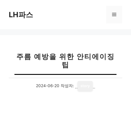
컨
텐
LH파스
메
츠
로
뉴
건
너
뛰
기
주름 예방을 위한 안티에이징
팁
2024-06-20
작성자:
story