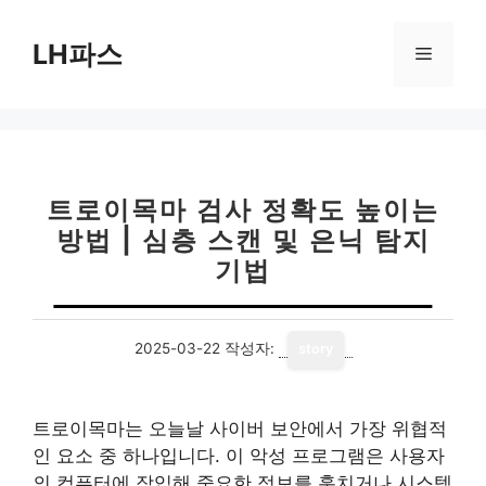
컨
텐
LH파스
메
츠
로
뉴
건
너
뛰
기
트로이목마 검사 정확도 높이는
방법 | 심층 스캔 및 은닉 탐지
기법
2025-03-22
작성자:
story
트로이목마는 오늘날 사이버 보안에서 가장 위협적
인 요소 중 하나입니다. 이 악성 프로그램은 사용자
의 컴퓨터에 잠입해 중요한 정보를 훔치거나 시스템