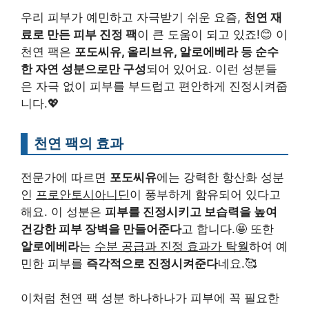
우리 피부가 예민하고 자극받기 쉬운 요즘,
천연 재
료로 만든 피부 진정 팩
이 큰 도움이 되고 있죠!😊 이
천연 팩은
포도씨유, 올리브유, 알로에베라 등 순수
한 자연 성분으로만 구성
되어 있어요. 이런 성분들
은 자극 없이 피부를 부드럽고 편안하게 진정시켜줍
니다.💖
천연 팩의 효과
전문가에 따르면
포도씨유
에는 강력한 항산화 성분
인
프로안토시아니딘
이 풍부하게 함유되어 있다고
해요. 이 성분은
피부를 진정시키고 보습력을 높여
건강한 피부 장벽을 만들어준다
고 합니다.🤩 또한
알로에베라
는
수분 공급과 진정 효과가 탁월
하여 예
민한 피부를
즉각적으로 진정시켜준다
네요.🥰
이처럼 천연 팩 성분 하나하나가 피부에 꼭 필요한