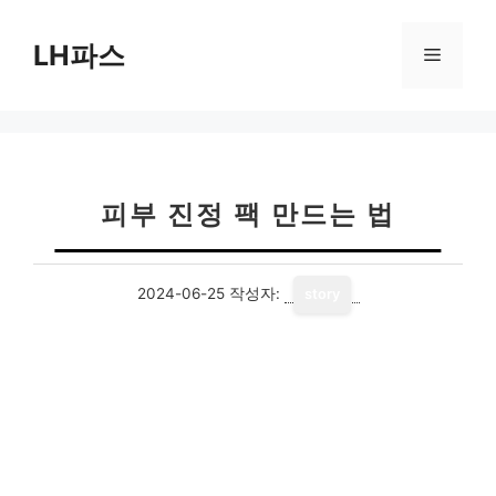
컨
텐
LH파스
메
츠
로
뉴
건
너
뛰
기
피부 진정 팩 만드는 법
2024-06-25
작성자:
story