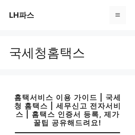
컨
텐
LH파스
메
츠
로
뉴
건
너
국세청홈택스
뛰
기
홈택서비스 이용 가이드 | 국세
청 홈택스 | 세무신고 전자서비
스 | 홈택스 인증서 등록, 제가
꿀팁 공유해드려요!