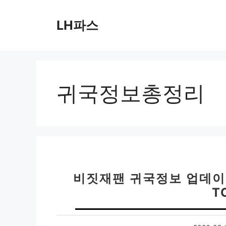
컨
텐
LH파스
츠
로
건
너
뛰
귀국정보총정리
기
비짓재팬 귀국정보 업데이
T