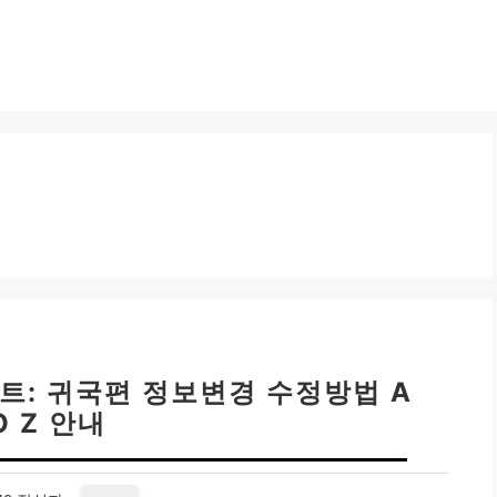
트: 귀국편 정보변경 수정방법 A
O Z 안내