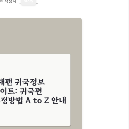
19
작성자:
story