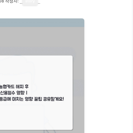
08
작성자:
story