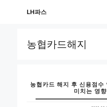
컨
텐
LH파스
츠
로
건
너
뛰
농협카드해지
기
농협카드 해지 후 신용점수 
미치는 영향