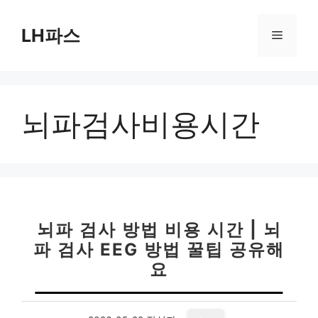
컨
텐
LH파스
메
츠
로
뉴
건
너
뇌파검사비용시간
뛰
기
뇌파 검사 방법 비용 시간 | 뇌
파 검사 EEG 방법 꿀팁 공유해
요