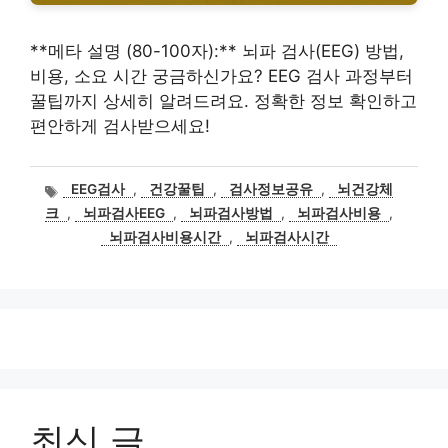
**메타 설명 (80-100자):** 뇌파 검사(EEG) 방법,
비용, 소요 시간 궁금하신가요? EEG 검사 과정부터
꿀팁까지 상세히 알려드려요. 정확한 정보 확인하고
편안하게 검사받으세요!
태
EEG검사
,
건강꿀팁
,
검사정보공유
,
뇌건강체
그
크
,
뇌파검사EEG
,
뇌파검사방법
,
뇌파검사비용
,
뇌파검사비용시간
,
뇌파검사시간
최신 글