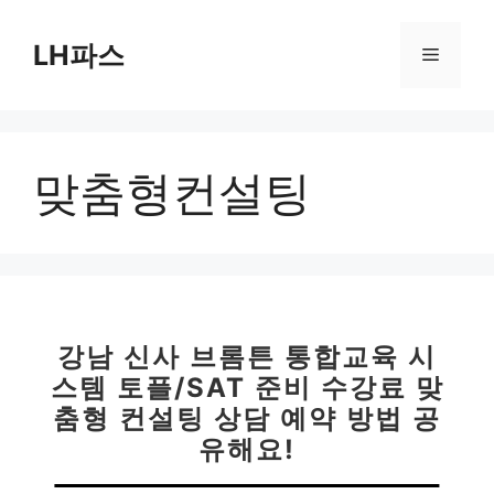
컨
텐
LH파스
메
츠
로
뉴
건
너
맞춤형컨설팅
뛰
기
강남 신사 브롬튼 통합교육 시
스템 토플/SAT 준비 수강료 맞
춤형 컨설팅 상담 예약 방법 공
유해요!