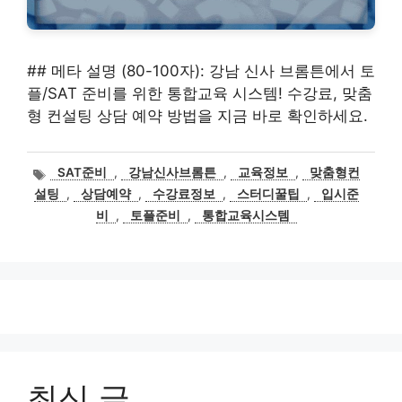
## 메타 설명 (80-100자): 강남 신사 브롬튼에서 토
플/SAT 준비를 위한 통합교육 시스템! 수강료, 맞춤
형 컨설팅 상담 예약 방법을 지금 바로 확인하세요.
태
SAT준비
,
강남신사브롬튼
,
교육정보
,
맞춤형컨
그
설팅
,
상담예약
,
수강료정보
,
스터디꿀팁
,
입시준
비
,
토플준비
,
통합교육시스템
최신 글