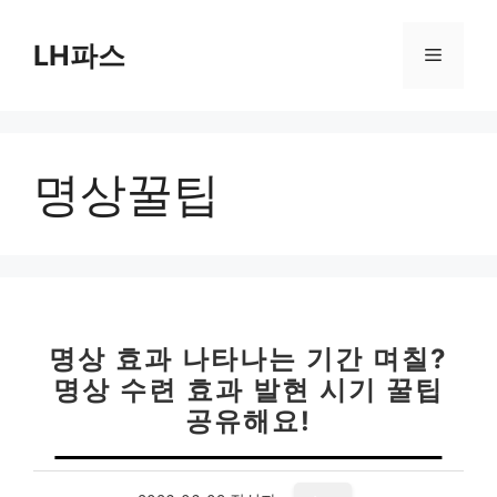
컨
텐
LH파스
메
츠
로
뉴
건
너
명상꿀팁
뛰
기
명상 효과 나타나는 기간 며칠?
명상 수련 효과 발현 시기 꿀팁
공유해요!