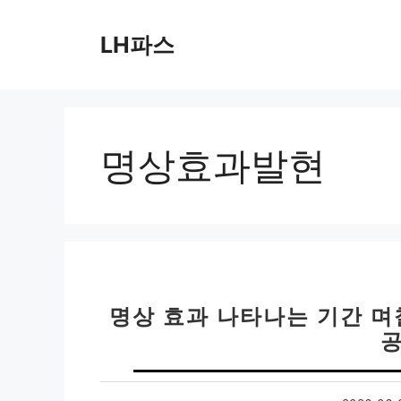
컨
텐
LH파스
츠
로
건
너
뛰
명상효과발현
기
명상 효과 나타나는 기간 며
공