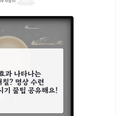
09
작성자:
story