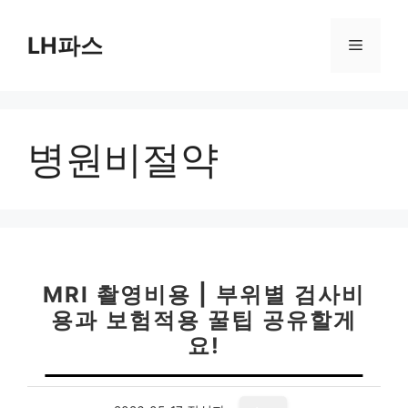
컨
텐
LH파스
메
츠
로
뉴
건
너
병원비절약
뛰
기
MRI 촬영비용 | 부위별 검사비
용과 보험적용 꿀팁 공유할게
요!