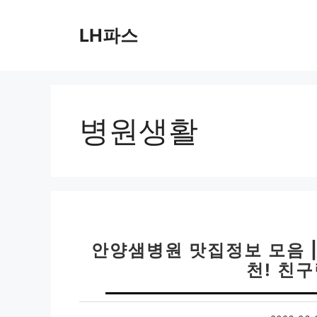
컨
텐
LH파스
츠
로
건
너
뛰
병원생활
기
안양샘병원 맛집정보 모음 |
천! 친