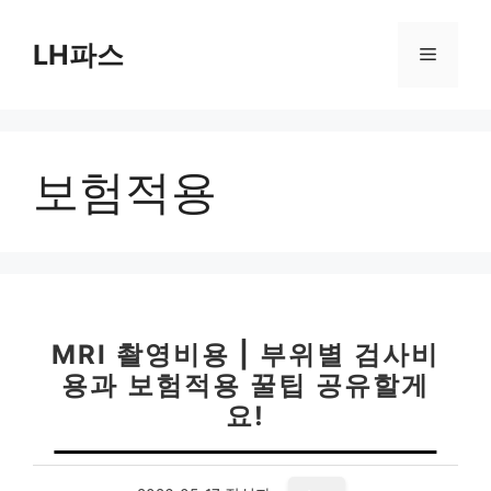
컨
텐
LH파스
메
츠
로
뉴
건
너
보험적용
뛰
기
MRI 촬영비용 | 부위별 검사비
용과 보험적용 꿀팁 공유할게
요!