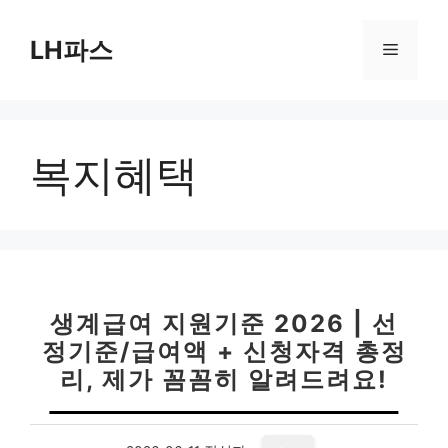
컨
텐
LH파스
메
츠
로
뉴
건
너
복지혜택
뛰
기
생계급여 지원기준 2026 | 선
정기준/급여액 + 신청자격 총정
리, 제가 꼼꼼히 알려드려요!