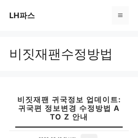
컨
텐
LH파스
메
츠
로
뉴
건
너
비짓재팬수정방법
뛰
기
비짓재팬 귀국정보 업데이트:
귀국편 정보변경 수정방법 A
TO Z 안내