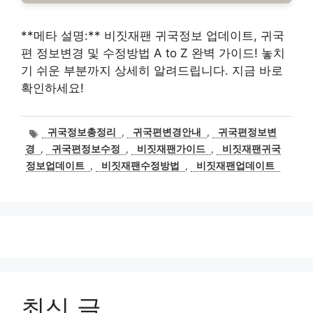
**메타 설명:** 비짓재팬 귀국정보 업데이트, 귀국
편 정보변경 및 수정방법 A to Z 완벽 가이드! 놓치
기 쉬운 부분까지 상세히 알려드립니다. 지금 바로
확인하세요!
태
귀국정보총정리
,
귀국편변경안내
,
귀국편정보변
그
경
,
귀국편정보수정
,
비짓재팬가이드
,
비짓재팬귀국
정보업데이트
,
비짓재팬수정방법
,
비짓재팬업데이트
최신 글